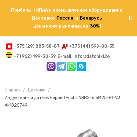
Приборы КИПиА и промышленное оборудование
Доставка
Россия
и
Беларусь
Цены ниже рыночных на
30%
!
+375 (29) 885-58-87
+375 (44) 599-00-55
+7 (962) 199-30-59
E-mail: info@datchiki.by
Главная
Датчики
Индуктивный датчик Pepperl Fuchs NBB2-6,5M25-E1-V3
Ak1020749