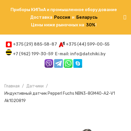
Приборы КИПиА и промышленное оборудование
Доставка
Россия
и
Беларусь
Цены ниже рыночных на
30%
!
+375 (29) 885-58-87
+375 (44) 599-00-55
+7 (962) 199-30-59
E-mail: info@datchiki.by
Главная
Датчики
Индуктивный датчик Pepperl Fuchs NBN3-8GM40-A2-V1
Ak1020819