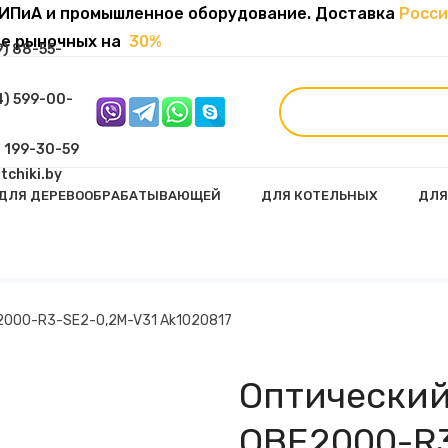
ИПиА и промышленное оборудование. Доставка
Росси
же рыночных на
30%
9) 88-55-
4) 599-00-
) 199-30-59
tchiki.by
ДЛЯ ДЕРЕВООБРАБАТЫВАЮЩЕЙ
ДЛЯ КОТЕЛЬНЫХ
ДЛЯ
ией И Пружинным Возвратом
Многооборотные И Линейные Электроприводы
E2000-R3-SE2-0,2M-V31 Ak1020817
Оптический
OBE2000-R3