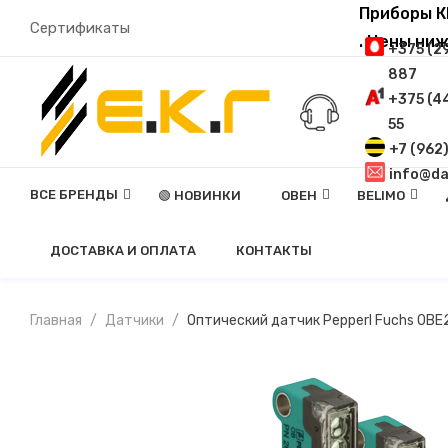
Приборы К
Сертификаты
. Цены ни
+375 (2
887
+375 (4
55
+7 (962
info@da
ВСЕ БРЕНДЫ
🟢 НОВИНКИ
ОВЕН
BELIMO
Контрольно-Измерительные Приборы
Силовые И Коммутационные Устройства
Программное Обеспечение, Устройства Связи
С Охранной Функц
ДОСТАВКА И ОПЛАТА
КОНТАКТЫ
Главная
Датчики
Оптический датчик Pepperl Fuchs OB