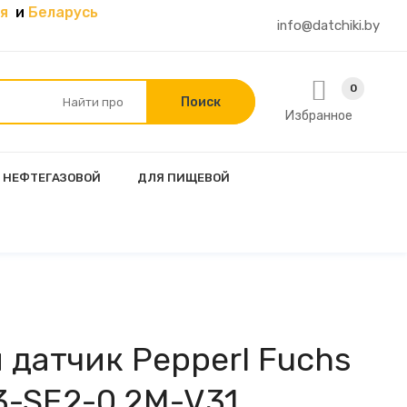
я
и
Беларусь
info@datchiki.by
0
Избранное
 НЕФТЕГАЗОВОЙ
ДЛЯ ПИЩЕВОЙ
 датчик Pepperl Fuchs
-SE2-0,2M-V31