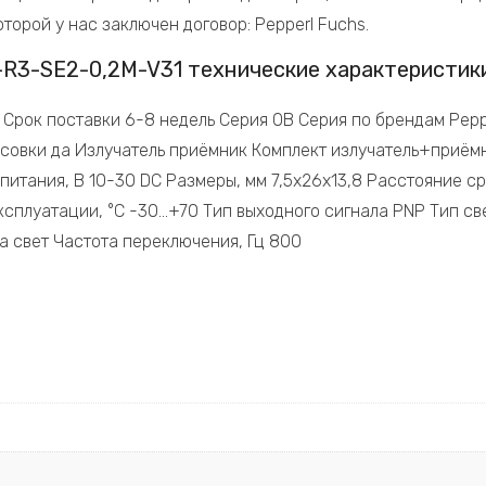
торой у нас заключен договор: Pepperl Fuchs.
-R3-SE2-0,2M-V31 технические характеристик
рок поставки 6-8 недель Серия OB Серия по брендам Pepper
совки да Излучатель приёмник Комплект излучатель+приём
питания, В 10-30 DC Размеры, мм 7,5x26x13,8 Расстояние с
ксплуатации, °C -30…+70 Тип выходного сигнала PNP Тип с
 свет Частота переключения, Гц 800