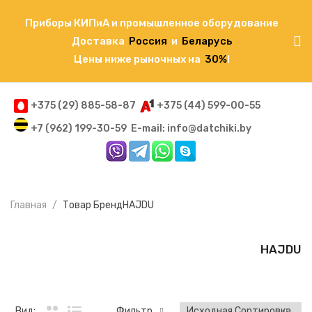
Приборы КИПиА и промышленное оборудование
Доставка
Россия
и
Беларусь
Цены ниже рыночных на
30%
!
+375 (29) 885-58-87
+375 (44) 599-00-55
+7 (962) 199-30-59
E-mail: info@datchiki.by
Главная
Товар Бренд
HAJDU
HAJDU
Вид:
Фильтр