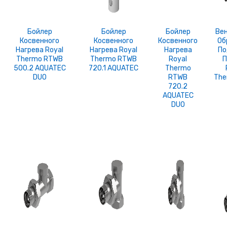
Бойлер
Бойлер
Бойлер
Вен
Косвенного
Косвенного
Косвенного
Об
Нагрева Royal
Нагрева Royal
Нагрева
По
Thermo RTWB
Thermo RTWB
Royal
П
500.2 AQUATEC
720.1 AQUATEC
Thermo
DUO
RTWB
The
720.2
AQUATEC
DUO