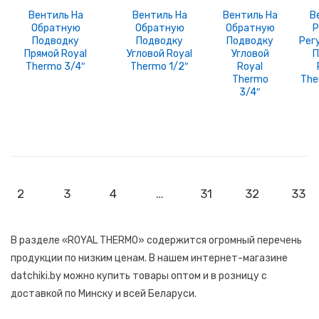
Вентиль На
Вентиль На
Вентиль На
В
Обратную
Обратную
Обратную
Р
Подводку
Подводку
Подводку
Рег
Прямой Royal
Угловой Royal
Угловой
П
Thermo 3/4″
Thermo 1/2″
Royal
Thermo
The
3/4″
2
3
4
…
31
32
33
В разделе «ROYAL THERMO» содержится огромный перечень
продукции по низким ценам. В нашем интернет-магазине
datchiki.by можно купить товары оптом и в розницу с
доставкой по Минску и всей Беларуси.