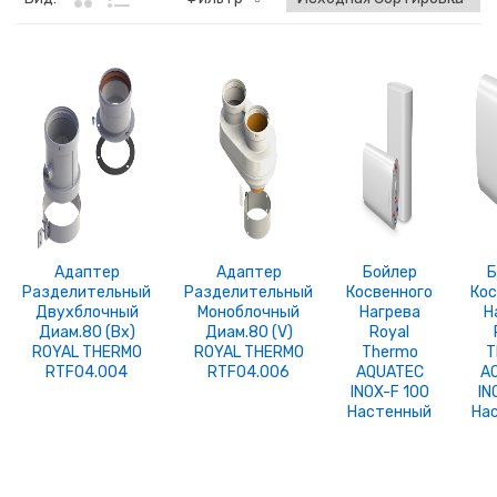
Адаптер
Адаптер
Бойлер
Б
Разделительный
Разделительный
Косвенного
Кос
Двухблочный
Моноблочный
Нагрева
Н
Диам.80 (Bx)
Диам.80 (V)
Royal
ROYAL THERMO
ROYAL THERMO
Thermo
T
RTF04.004
RTF04.006
AQUATEC
A
INOX-F 100
IN
Настенный
На