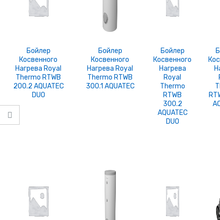
Бойлер
Бойлер
Бойлер
Б
Косвенного
Косвенного
Косвенного
Кос
Нагрева Royal
Нагрева Royal
Нагрева
Н
Thermo RTWB
Thermo RTWB
Royal
200.2 AQUATEC
300.1 AQUATEC
Thermo
T
DUO
RTWB
RTW
300.2
A
AQUATEC
DUO