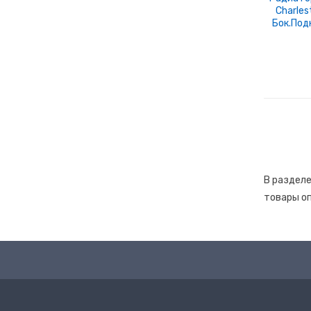
Charles
Холодильное Оборудование
(8)
Бок.под
Электрика
(30)
Электроизмерительные Приборы
(150)
Электронные Замки
(2)
Электронные Табло
(33)
Электроустановочное Оборудование
(412)
В разделе
товары оп