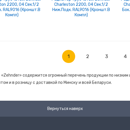
ton 2200, 04 Сек.1/2
Charleston 2200, 04 Сек.1/2
Cha
к. RAL9016 (кроншт.в
Ниж.подк. RAL9016 (кроншт.в
Бок
Компл)
Компл)
1
2
3
4
 «Zehnder» содержится огромный перечень продукции по низким ц
том и в розницу с доставкой по Минску и всей Беларуси.
Вернуться наверх