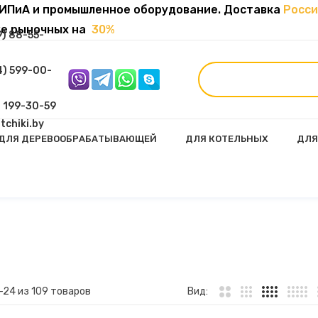
ИПиА и промышленное оборудование. Доставка
Росси
же рыночных на
30%
9) 88-55-
4) 599-00-
) 199-30-59
tchiki.by
ДЛЯ ДЕРЕВООБРАБАТЫВАЮЩЕЙ
ДЛЯ КОТЕЛЬНЫХ
ДЛЯ
ией И Пружинным Возвратом
Многооборотные И Линейные Электроприводы
–
24
из 109 товаров
Вид: