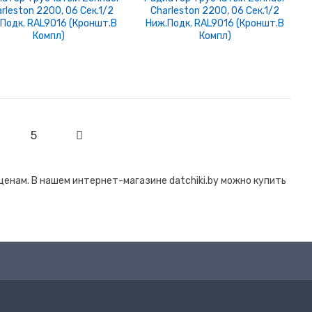
rleston 2200, 06 Сек.1/2
Charleston 2200, 06 Сек.1/2
.подк. RAL9016 (кроншт.в
Ниж.подк. RAL9016 (кроншт.в
Компл)
Компл)
5
енам. В нашем интернет-магазине datchiki.by можно купить