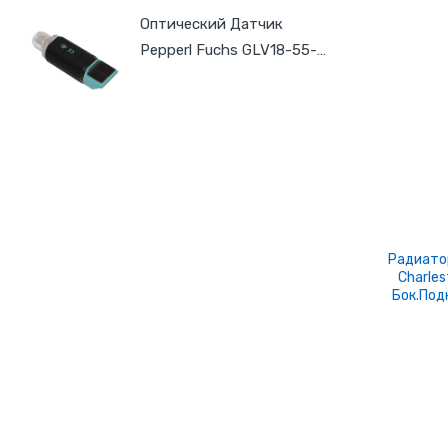
Насосы Циркуляционные Для Систем
Оптический Датчик
Отопления
(2)
Pepperl Fuchs GLV18-55-
S/25/103/159 Ak1012136
ОВЕН
(43)
Пневматика И Гидравлика
(256)
Преобразователи
(1)
Преобразователи Интерфейсов
(5)
Приборы Давления
(32)
Приборы Контроля Уровня
(45)
Радиато
Charles
Программируемые Устройства
(47)
Бок.под
Программное Обеспечение, Устройства
Связи
(23)
Пушки И Тепловые Завесы
(217)
Расходомеры
(4)