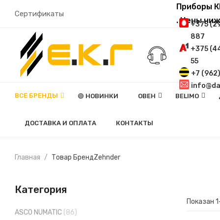
Приборы К
Сертификаты
. Цены ни
+375 (2
887
+375 (4
55
+7 (962
info@da
ВСЕ БРЕНДЫ
🟢 НОВИНКИ
ОВЕН
BELIMO
Контрольно-Измерительные Приборы
Силовые И Коммутационные Устройства
Программное Обеспечение, Устройства Связи
С Охранной Функц
ДОСТАВКА И ОПЛАТА
КОНТАКТЫ
Главная
Товар Бренд
Zehnder
Категория
Показан 1
ASCO NUMATIC
(86)