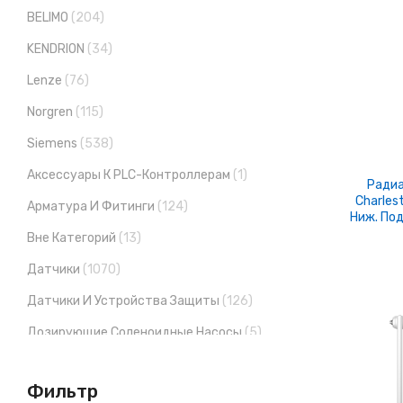
BELIMO
(204)
KENDRION
(34)
Lenze
(76)
Norgren
(115)
Siemens
(538)
Аксессуары К PLC-Контроллерам
(1)
Радиа
Charlest
Арматура И Фитинги
(124)
Ниж. Под
Вне Категорий
(13)
Датчики
(1070)
Датчики И Устройства Защиты
(126)
Дозирующие Соленоидные Насосы
(5)
Измерители Параметров Материалов И
Покрытий
(12)
Фильтр