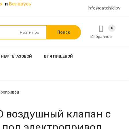
я
и
Беларусь
info@datchiki.by
0
Избранное
 НЕФТЕГАЗОВОЙ
ДЛЯ ПИЩЕВОЙ
тропривод
0 воздушный клапан с
 под электропривод