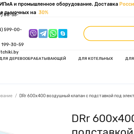
ИПиА и промышленное оборудование. Доставка
Росси
же рыночных на
30%
9) 88-55-
4) 599-00-
) 199-30-59
tchiki.by
ДЛЯ ДЕРЕВООБРАБАТЫВАЮЩЕЙ
ДЛЯ КОТЕЛЬНЫХ
ДЛЯ
ией И Пружинным Возвратом
Многооборотные И Линейные Электроприводы
ование
DRr 600х400 воздушный клапан с подставкой под элек
DRr 600х40
подставкой