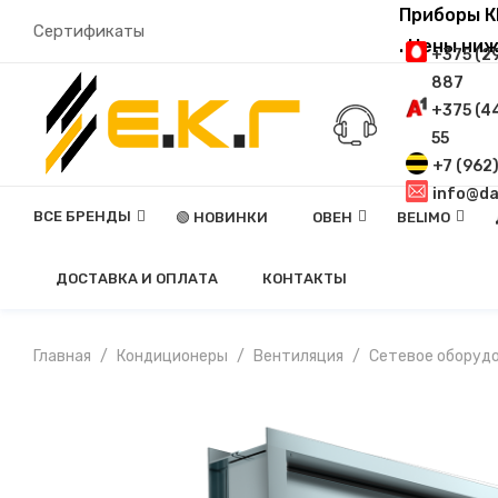
Приборы К
Сертификаты
. Цены ни
+375 (2
887
+375 (4
55
+7 (962
info@da
ВСЕ БРЕНДЫ
🟢 НОВИНКИ
ОВЕН
BELIMO
Контрольно-Измерительные Приборы
Силовые И Коммутационные Устройства
Программное Обеспечение, Устройства Связи
С Охранной Функц
ДОСТАВКА И ОПЛАТА
КОНТАКТЫ
Главная
Кондиционеры
Вентиляция
Сетевое оборуд